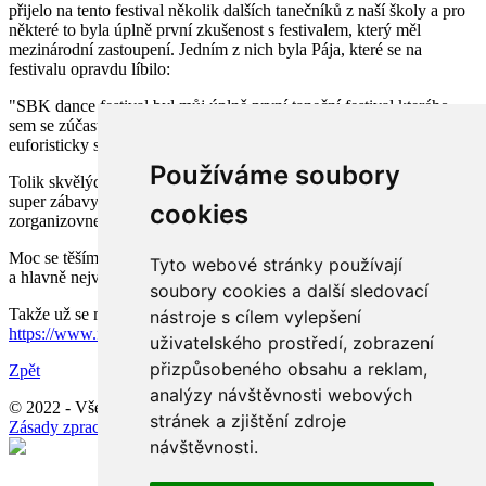
přijelo na tento festival několik dalších tanečníků z naší školy a pro
některé to byla úplně první zkušenost s festivalem, který měl
mezinárodní zastoupení. Jedním z nich byla Pája, které se na
festivalu opravdu líbilo:
"SBK dance festival byl můj úplně první taneční festival kterého
sem se zúčastnila a jsem přímo nadšená, přinesl mi neuvěřitelný
euforisticky stav štěstí...
Používáme soubory
Tolik skvělých lidi.... tanečních možnosti... plný naproste pohody,
super zábavy.... prostě pecka vše na jednom místě... Parádně
cookies
zorganizovne... takové rodinné
Moc se těším na další ročník. Velké dík všem lektorům za inspiraci
Tyto webové stránky používají
a hlavně největší dík Alex."
soubory cookies a další sledovací
Takže už se moc těšíme, kdo se k nám přídá příští rok:
nástroje s cílem vylepšení
https://www.facebook.com/sbkdancefestival/
uživatelského prostředí, zobrazení
přizpůsobeného obsahu a reklam,
Zpět
analýzy návštěvnosti webových
© 2022 - Všechna práva vyhrazena -
Obchodní podmínky
stránek a zjištění zdroje
Zásady zpracování souborů cookie
/
Změna nastavení
návštěvnosti.